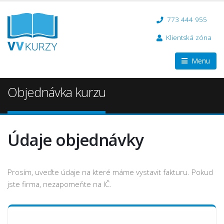
773 444 955
Klientská zóna
Menu
Objednávka kurzu
Údaje objednávky
Prosím, uveďte údaje na které máme vystavit fakturu. Pokud
jste firma, nezapomeňte na IČ.