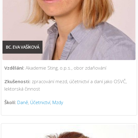
BC. EVA VAŠÍKOVÁ
Vzdělání:
Akademie Sting, o.p.s., obor zdaňování
Zkušenosti:
zpracování mezd, účetnictví a daní jako OSVČ,
lektorská činnost
Školí:
Daně
,
Účetnictví
,
Mzdy