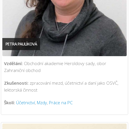
PETRA PAULÍKOVÁ
Vzdělání:
Obchodní akademie Heroldovy sady, obor
Zahraniční obchod
Zkušenosti:
zpracování mezd, účetnictví a daní jako OSVČ,
lektorská činnost
Školí:
Účetnictví
,
Mzdy
,
Práce na PC