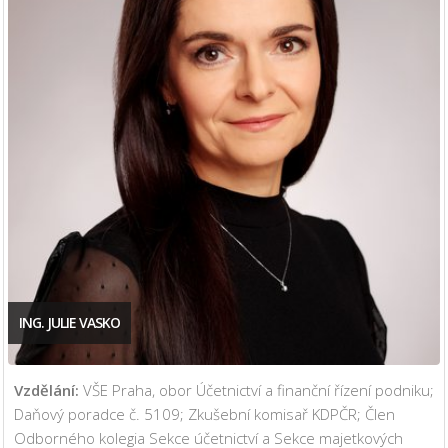
ING. JULIE VASKO
Vzdělání:
VŠE Praha, obor Účetnictví a finanční řízení podniku;
Daňový poradce č. 5109; Zkušební komisař KDPČR; Člen
Odborného kolegia Sekce účetnictví a Sekce majetkových