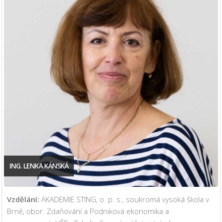
ING. LENKA KÁNSKÁ
Vzdělání:
AKADEMIE STING, o. p. s., soukromá vysoká škola v
Brně, obor: Zdaňování a Podniková ekonomika a