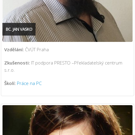
BC. JAN VASKO
Vzdělání:
ČVÚT Praha
Zkušenosti:
IT podpora PRESTO –Překladatelský centrum
s.r.o.
Školí:
Práce na PC