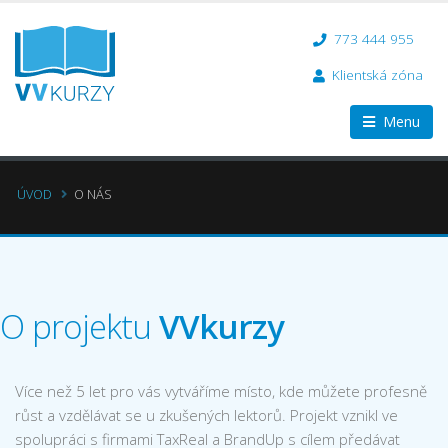
773 444 955
Klientská zóna
Menu
ÚVOD
O NÁS
O projektu
VVkurzy
Více než 5 let pro vás vytváříme místo, kde můžete profesně
růst a vzdělávat se u zkušených lektorů. Projekt vznikl ve
spolupráci s firmami TaxReal a BrandUp s cílem předávat