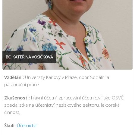
BC. KATEŘINA VOSIČKOVÁ
Vzdělání:
Univerzity Karlovy v Praze, obor Sociální a
pastorační práce
Zkušenosti:
hlavní účetní, zpracování účetnictví jako OSVČ,
specialistka na účetnictví neziskového sektoru, lektorská
činnost,
Školí:
Účetnictví