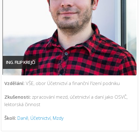
ING. FILIP KREJČÍ
Vzdělání:
VŠE, obor Účetnictví a finanční řízení podniku
Zkušenosti:
zpracování mezd, účetnictví a daní jako OSVČ,
lektorská činnost
Školí:
Daně
,
Účetnictví
,
Mzdy