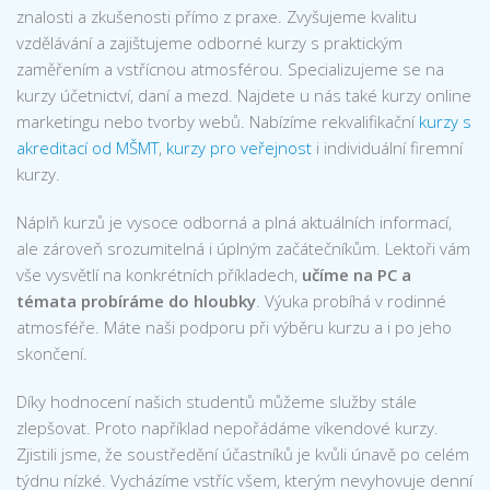
znalosti a zkušenosti přímo z praxe. Zvyšujeme kvalitu
vzdělávání a zajištujeme odborné kurzy s praktickým
zaměřením a vstřícnou atmosférou. Specializujeme se na
kurzy účetnictví, daní a mezd. Najdete u nás také kurzy online
marketingu nebo tvorby webů. Nabízíme rekvalifikační
kurzy s
akreditací od MŠMT
,
kurzy pro veřejnost
i individuální firemní
kurzy.
Náplň kurzů je vysoce odborná a plná aktuálních informací,
ale zároveň srozumitelná i úplným začátečníkům. Lektoři vám
vše vysvětlí na konkrétních příkladech,
učíme na PC a
témata probíráme do hloubky
. Výuka probíhá v rodinné
atmosféře. Máte naši podporu při výběru kurzu a i po jeho
skončení.
Díky hodnocení našich studentů můžeme služby stále
zlepšovat. Proto například nepořádáme víkendové kurzy.
Zjistili jsme, že soustředění účastníků je kvůli únavě po celém
týdnu nízké. Vycházíme vstříc všem, kterým nevyhovuje denní