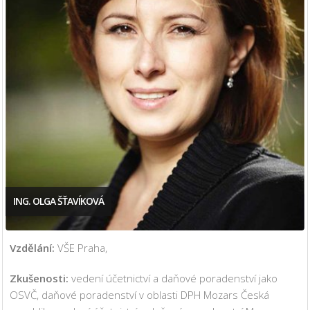
ING. OLGA ŠŤAVÍKOVÁ
Vzdělání:
VŠE Praha,
Zkušenosti:
vedení účetnictví a daňové poradenství jako
OSVČ, daňové poradenství v oblasti DPH Mozars Česká