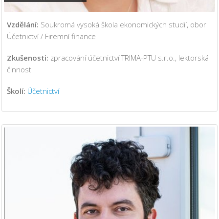
Vzdělání:
Soukromá vysoká škola ekonomických studií, obor
Účetnictví / Firemní finance
Zkušenosti:
zpracování účetnictví TRIMA-PTU s.r.o., lektorská
činnost
Školí:
Účetnictví