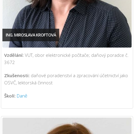
ING. MIROSLAVA KROFTOVÁ
Vzdělání:
VUT, obor elektronické počítače; daňový poradce č.
3672
Zkušenosti:
daňové poradenství a zpracování účetnictví jako
OSVČ, lektorská činnost
Školí:
Daně