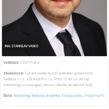
ING. STANISLAV VASKO
Vzdělání:
ČVUT Praha
Zkušenosti:
Garant kvality kurzů, jednatel společnosti
TaxReal s.r.o. a BrandUP s.r.o. Přes 10 let se věnuje
marketingu a propagaci, kterou několik let aktivně školí.
Školí:
Marketing
,
Webová analytika
,
Tvorba webu
,
Práce na PC