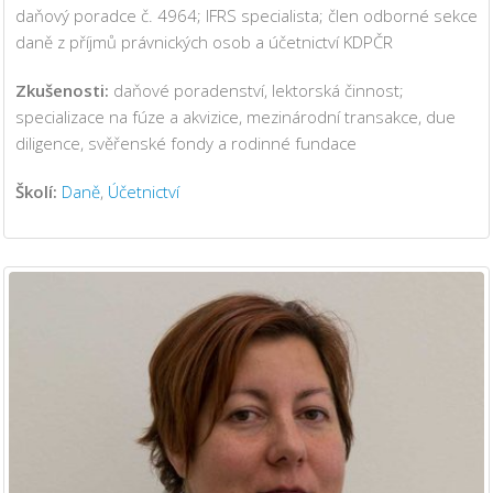
daňový poradce č. 4964; IFRS specialista; člen odborné sekce
daně z příjmů právnických osob a účetnictví KDPČR
Zkušenosti:
daňové poradenství, lektorská činnost;
specializace na fúze a akvizice, mezinárodní transakce, due
diligence, svěřenské fondy a rodinné fundace
Školí:
Daně
,
Účetnictví