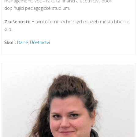
management; VŠE - Fakulta financí a účetnictví, obor:
doplňující pedagogické studium.
Zkušenosti:
Hlavní účetní Technických služeb města Liberce
a. s.
Školí:
Daně
,
Účetnictví