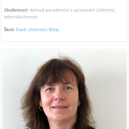
Zkušenosti:
daňové poradenství a zpracování účetnictví,
lektorská činnost
Školí:
Daně
,
Účetnictví
,
Mzdy