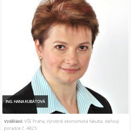
ING. HANA KUBÁTOVÁ
Vzdělání:
VŠE Praha, Výrobně ekonomická fakulta; daňový
poradce č. 4825