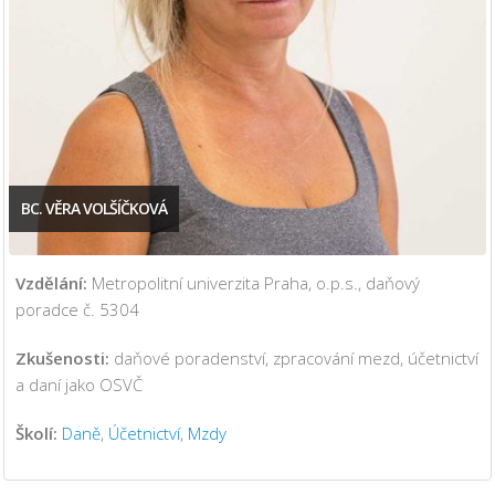
BC. VĚRA VOLŠÍČKOVÁ
Vzdělání:
Metropolitní univerzita Praha, o.p.s., daňový
poradce č. 5304
Zkušenosti:
daňové poradenství, zpracování mezd, účetnictví
a daní jako OSVČ
Školí:
Daně
,
Účetnictví
,
Mzdy