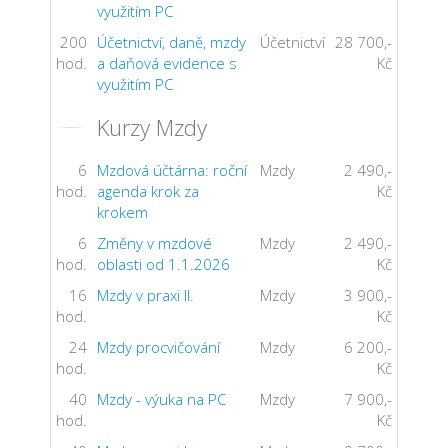
využitím PC
200
Účetnictví, daně, mzdy
Účetnictví
28 700,-
hod.
a daňová evidence s
Kč
využitím PC
Kurzy Mzdy
6
Mzdová účtárna: roční
Mzdy
2 490,-
hod.
agenda krok za
Kč
krokem
6
Změny v mzdové
Mzdy
2 490,-
hod.
oblasti od 1.1.2026
Kč
16
Mzdy v praxi II.
Mzdy
3 900,-
hod.
Kč
24
Mzdy procvičování
Mzdy
6 200,-
hod.
Kč
40
Mzdy - výuka na PC
Mzdy
7 900,-
hod.
Kč