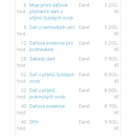
6
Moje první daňové
Daně
3 200,-
hod.
přiznání k dani z
Kč
příjmů fyzických osob
8
Daň z nemovitých věcí
Daně
3 200,-
hod.
Kč
12
Daňová evidence pro
Daně
3 200,-
hod.
podnikatele
Kč
28
Základy daní
Daně
5 900,-
hod.
Kč
32
Daň z příjmů fyzických
Daně
8 000,-
hod.
osob
Kč
32
Daň z příjmů
Daně
8 000,-
hod.
právnických osob
Kč
40
Daňová evidence
Daně
8 700,-
hod.
Kč
40
DPH
Daně
9 900,-
hod.
Kč