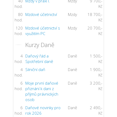
40
Mzdy v praxi I.
Mzdy
9 700,-
hod.
Kč
80
Mzdové účetnictví
Mzdy
18 700,-
hod.
Kč
120
Mzdové účetnictví s
Mzdy
20 700,-
hod.
využitím PC
Kč
Kurzy Daně
4
Daňový řád a
Daně
1 500,-
hod.
Spotřební daně
Kč
4
Silniční daň
Daně
1 900,-
hod.
Kč
6
Moje první daňové
Daně
3 200,-
hod.
přiznání k dani z
Kč
příjmů právnických
osob
6
Daňové novinky pro
Daně
2 490,-
hod.
rok 2026
Kč