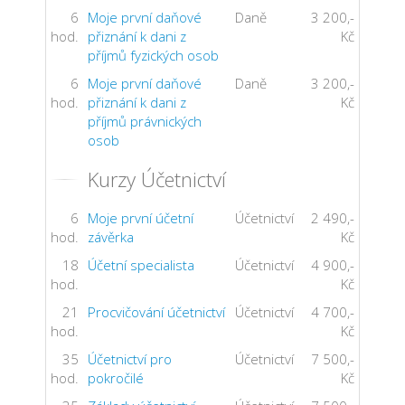
6
Moje první daňové
Daně
3 200,-
hod.
přiznání k dani z
Kč
příjmů fyzických osob
6
Moje první daňové
Daně
3 200,-
hod.
přiznání k dani z
Kč
příjmů právnických
osob
Kurzy Účetnictví
6
Moje první účetní
Účetnictví
2 490,-
hod.
závěrka
Kč
18
Účetní specialista
Účetnictví
4 900,-
hod.
Kč
21
Procvičování účetnictví
Účetnictví
4 700,-
hod.
Kč
35
Účetnictví pro
Účetnictví
7 500,-
hod.
pokročilé
Kč