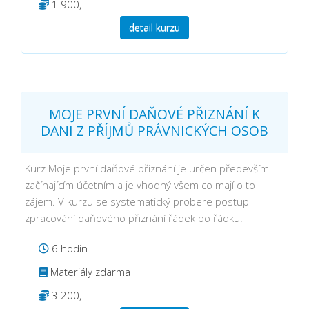
1 900,-
detail kurzu
MOJE PRVNÍ DAŇOVÉ PŘIZNÁNÍ K
DANI Z PŘÍJMŮ PRÁVNICKÝCH OSOB
Kurz Moje první daňové přiznání je určen především
začínajícím účetním a je vhodný všem co mají o to
zájem. V kurzu se systematický probere postup
zpracování daňového přiznání řádek po řádku.
6 hodin
Materiály zdarma
3 200,-