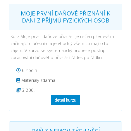
MOJE PRVNÍ DAŇOVÉ PŘIZNÁNÍ K
DANI Z PŘÍJMŮ FYZICKÝCH OSOB
Kurz Moje první daňové přiznání je určen především
začínajícím účetním a je vhodný všem co mají o to
zájem. V kurzu se systematický probere postup
zpracování daňového přiznání řádek po řádku.
6 hodin
Materiály zdarma
3 200,-
detail kurzu
DAŇ Z NEMOVITÝCH VĚCÍ