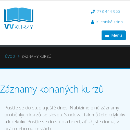
773 444 955
Klientská zóna
Menu
ÚVOD
ZÁZNAMY KURZŮ
Záznamy konaných kurzů
Pusťte se do studia ještě dnes. Nabízíme plné záznamy
proběhlých kurzů se slevou. Studovat tak můžete kdykoliv
a kdekoliv. Pusťte se do studia hned, ať už jste doma, v
práci nebo na cestách.