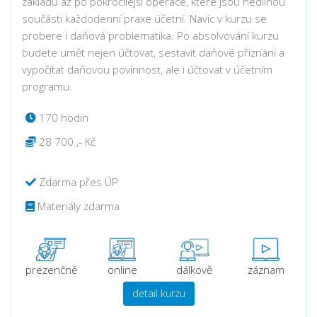
základů až po pokročilejší operace, které jsou nedílnou
součásti každodenní praxe účetní. Navíc v kurzu se
probere i daňová problematika. Po absolvování kurzu
budete umět nejen účtovat, sestavit daňové přiznání a
vypočítat daňovou povinnost, ale i účtovat v účetním
programu.
170 hodin
28 700 ,- Kč
Zdarma přes ÚP
Materiály zdarma
prezenčně
online
dálkově
záznam
detail kurzu