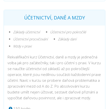
ÚČETNICTVÍ, DANĚ A MZDY
Základy účetnictví
Účetnictví pro pokročilé
Účetnictví procvičování
Základy daní
Mzdy v praxi
Rekvalifikační kurz Účetnictví, daně a mzdy je jedinečná
volba jak pro začátečníky, tak i pro účetní s praxi. V kurzu
se naučíte účetnictví od základů až po pokročilejší
operace, které jsou nedílnou součásti každodenní praxe
účetní. Navíc v kurzu se probere daňová problematika a
zpracování mezd od A do Z. Po absolvování kurzu
budete umět nejen účtovat, sestavit daňové přiznání a
vypočítat daňovou povinnost, ale i zpracovat mzdy.
150 hodin