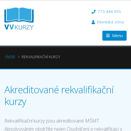
773 444 955
Klientská zóna
Menu
ÚVOD
REKVALIFIKAČNÍ KURZY
Akreditované rekvalifikační
kurzy
Rekvalifikační kurzy jsou akreditované MŠMT.
Absolvováním obdržíte nejen Osvědčení o rekvalifikaci s