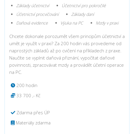
Základy účetnictví
Účetnictví pro pokročilé
Účetnictví procvičování
Základy daní
Daňová evidence
Výuka na PC
Mzdy v praxi
Chcete dokonale porozumět všem principům účetnictví a
umět je využít v praxi? Za 200 hodin vás provedeme od
naprostých základů až po cvičení na příkladech z praxe.
Naučíte se vyplnit daňová přiznání, vypočítat daňové
povinnosti, zpracovávat mzdy a provádět účetní operace
na PC.
200 hodin
33 700 ,- Kč
Zdarma přes ÚP
Materiály zdarma