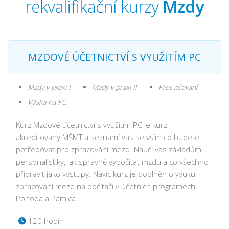
rekvalifikační kurzy
Mzdy
MZDOVÉ ÚČETNICTVÍ S VYUŽITÍM PC
Mzdy v praxi I
Mzdy v praxi II
Procvičování
Výuka na PC
Kurz Mzdové účetnictví s využitím PC je kurz
akreditovaný MŠMT a seznámí vás se vším co budete
potřebovat pro zpracování mezd. Naučí vás základům
personalistiky, jak správně vypočítat mzdu a co všechno
připravit jako výstupy. Navíc kurz je doplněn o výuku
zpracování mezd na počítači v účetních programech
Pohoda a Pamica.
120 hodin