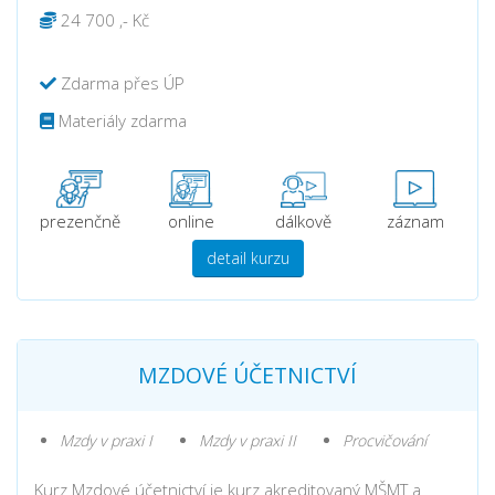
24 700 ,- Kč
Zdarma přes ÚP
Materiály zdarma
prezenčně
online
dálkově
záznam
detail kurzu
MZDOVÉ ÚČETNICTVÍ
Mzdy v praxi I
Mzdy v praxi II
Procvičování
Kurz Mzdové účetnictví je kurz akreditovaný MŠMT a