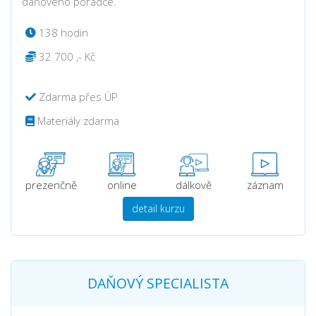
daňového poradce.
138 hodin
32 700 ,- Kč
Zdarma přes ÚP
Materiály zdarma
prezenčně
online
dálkově
záznam
detail kurzu
DAŇOVÝ SPECIALISTA