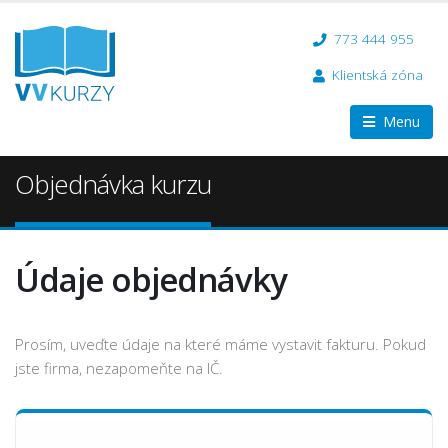
773 444 955
Klientská zóna
Menu
Objednávka kurzu
Údaje objednávky
Prosím, uveďte údaje na které máme vystavit fakturu. Pokud
jste firma, nezapomeňte na IČ.