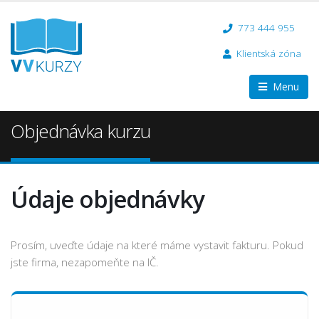
773 444 955
Klientská zóna
Menu
Objednávka kurzu
Údaje objednávky
Prosím, uveďte údaje na které máme vystavit fakturu. Pokud
jste firma, nezapomeňte na IČ.