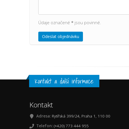
Údaje označené
*
jsou povinné.
Odeslat objednávku
Kontakt a další informace
Kontakt
Adresa:
Rytířská 399/24, Praha 1, 110 00
Telefon:
(+420) 773 444 955