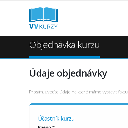
Objednávka kurzu
Údaje objednávky
Prosím, uveďte údaje na které máme vystavit faktu
Účastník kurzu
Jméno
*