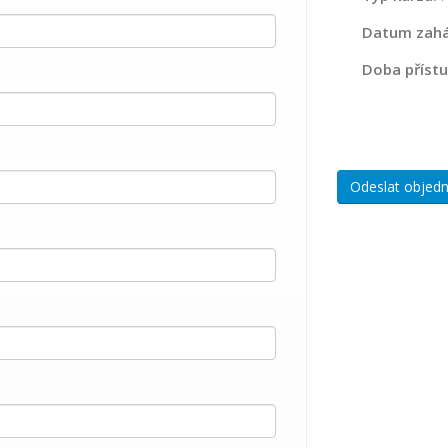
Datum zahá
Doba přístu
Odeslat objed