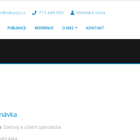
o@vvkurzy.cz
773 444 955
Klientská zóna
PUBLIKACE
REFERENCE
O NÁS
KONTAKT
návka
:
Daňový a účetní specialista
ahrávka