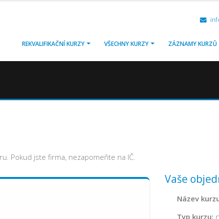
inf
REKVALIFIKAČNÍ KURZY
VŠECHNY KURZY
ZÁZNAMY KURZŮ
ru. Pokud jste firma, nezapomeňte na IČ.
Vaše objed
Název kurzu
Typ kurzu:
n