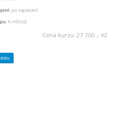
jení:
po zaplacení
pu:
6 měsíců
Cena kurzu: 27 700 ,- Kč
návku