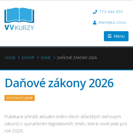
773 444 955
Klientská zóna
Menu
ÚVOD
ESHOP
DANĚ
DAŇOVÉ ZÁKONY 2026
Daňové zákony 2026
DOPORUČUJEME
Publikace přináší aktuální znění všech důležitých daňových
zákonů s vyznačením legislativních změn, které nově platí pro
rok 2026.