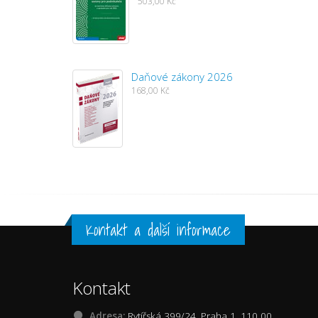
503,00 Kč
Daňové zákony 2026
168,00 Kč
Kontakt a další informace
Kontakt
Adresa:
Rytířská 399/24, Praha 1, 110 00