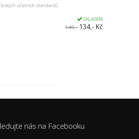
 Českých účetních standardů.
SKLADEM
134,- Kč
149,-
ledujte nás na Facebooku