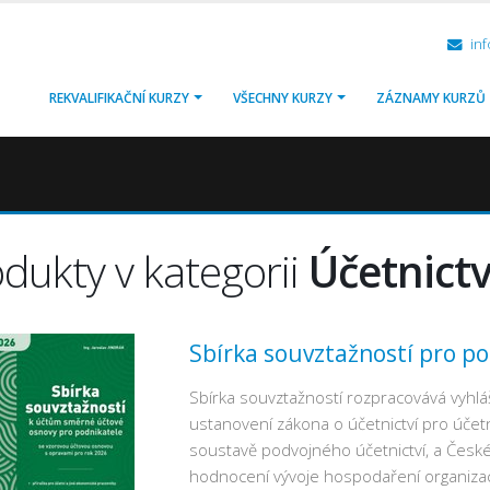
inf
REKVALIFIKAČNÍ KURZY
VŠECHNY KURZY
ZÁZNAMY KURZŮ
dukty v kategorii
Účetnictv
Sbírka souvztažností pro p
Sbírka souvztažností rozpracovává vyhlá
ustanovení zákona o účetnictví pro účetní
soustavě podvojného účetnictví, a České
hodnocení vývoje hospodaření organizac