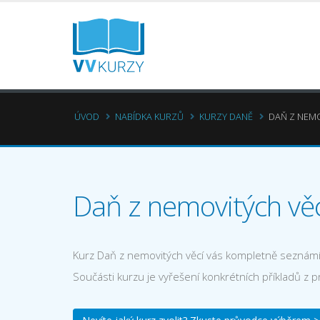
ÚVOD
NABÍDKA KURZŮ
KURZY DANĚ
DAŇ Z NEMO
Daň z nemovitých věc
Kurz Daň z nemovitých věcí vás kompletně seznámí
Součásti kurzu je vyřešení konkrétních příkladů z 