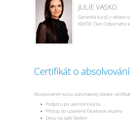
JULIE VASKO
Garantka kurzů v oblasti 
KDPČR; Člen Odborného ko
Certifikát o absolvování
Absolvováním kurzu automaticky získáte certifikát
Podporu po ukončení kurzu
Přístup do uzavřené Facebook skupiny
Slevu na další školení