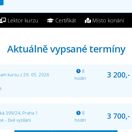
Lektor kurzu
Certifikát
Místo konání
Aktuálně vypsané termíny
8
3 200,-
am kurzu z 29. 05. 2026
hodin
e.
ská 399/24, Praha 1
8
3 700,-
e - živé vysílání
hodin