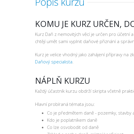
Popis kurzu
KOMU JE KURZ URČEN, D
Kurz Daň z nemovitých věcí je určen pro účetní a 
chtějí umět sami vyplnit daňové přiznání a správ
Kurz je velice vhodný jako zahájení přípravy na
Daňový specialista
.
NÁPLŇ KURZU
Každý účastník kurzu obdrží skripta včetně prakt
Hlavní probíraná témata jsou:
Co je předmětem daně - pozemky, stavby a
Kdo je poplatníkem daně
Co lze osvobodit od daně