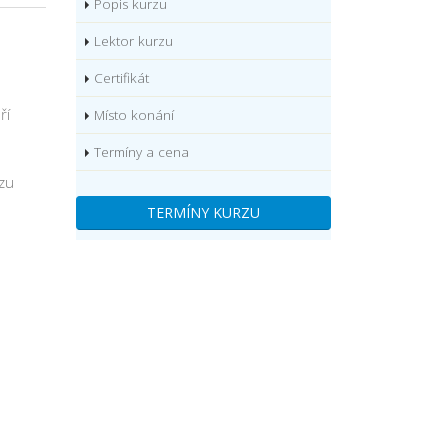
Popis kurzu
Lektor kurzu
Certifikát
ří
Místo konání
Termíny a cena
rzu
TERMÍNY KURZU