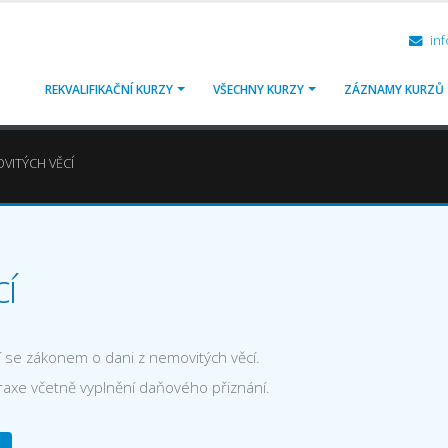
inf
REKVALIFIKAČNÍ KURZY
VŠECHNY KURZY
ZÁZNAMY KURZŮ
VITÝCH VĚCÍ
í
 se zákonem o dani z nemovitých věcí.
praxe včetně vyplnění daňového přiznání.