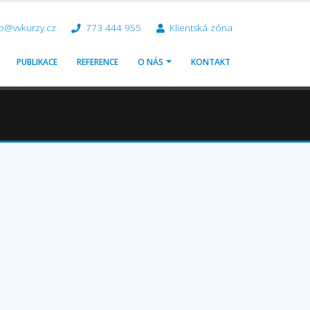
o@vvkurzy.cz
773 444 955
Klientská zóna
PUBLIKACE
REFERENCE
O NÁS
KONTAKT