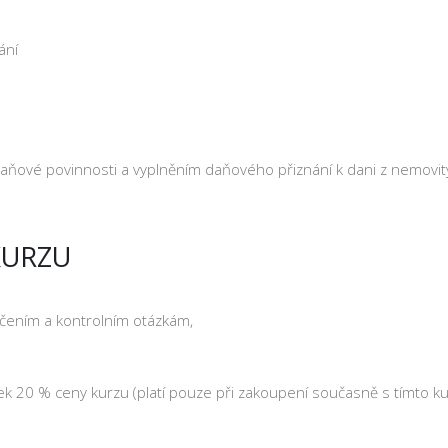
ání
daňové povinnosti a vyplněním daňového přiznání k dani z nemovit
KURZU
ičením a kontrolním otázkám,
k 20 % ceny kurzu (platí pouze při zakoupení současně s tímto k