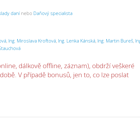
lady daní
nebo
Daňový specialista
ová
,
Ing. Miroslava Kroftová
,
Ing. Lenka Kánská
,
Ing. Martin Bureš
,
In
Stauchová
nline, dálkově offline, záznam), obdrží veškeré
době. V případě bonusů, jen to, co lze poslat