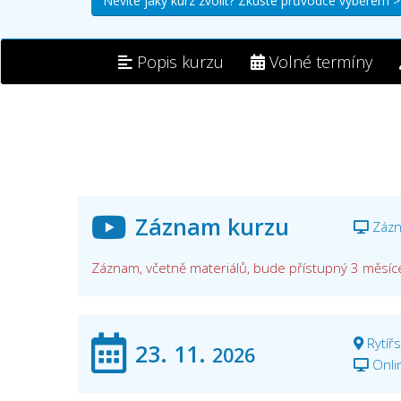
Nevíte jaký kurz zvolit? Zkuste průvodce výběrem >
Popis kurzu
Volné termíny
Záznam kurzu
Zázn
Záznam, včetně materiálů, bude přístupný 3 měsíc
Rytíř
23. 11.
2026
Onlin