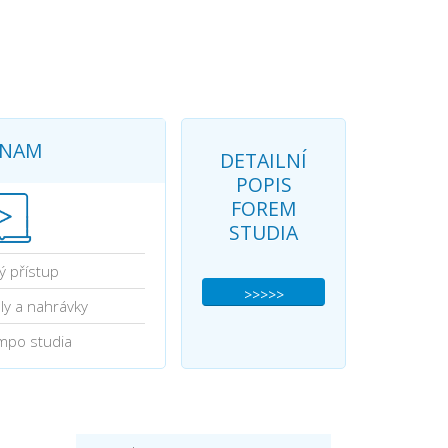
ZNAM
DETAILNÍ
POPIS
FOREM
STUDIA
ý přístup
>>>>>
ly a nahrávky
empo studia