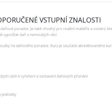
OPORUČENÉ VSTUPNÍ ZNALOSTI
daňové poradce. Je také vhodný pro realitní makléře a ostatní, kte
ně vypočítat daň z nemovitých věcí.
 zkoušky na daňového poradce. Kurz je součásti akreditovaného ku
ických úloh k vyřešení a sestavení daňových přiznání.
 jednotky