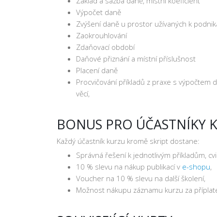
Základ a sazba daně, místní koeficient
Výpočet daně
Zvýšení daně u prostor užívaných k podnik
Zaokrouhlování
Zdaňovací období
Daňové přiznání a místní příslušnost
Placení daně
Procvičování příkladů z praxe s výpočtem 
věcí,
BONUS PRO ÚČASTNÍKY 
Každý účastník kurzu kromě skript dostane:
Správná řešení k jednotlivým příkladům, cv
10 % slevu na nákup publikací v
e-shopu
,
Voucher na 10 % slevu na další školení,
Možnost nákupu záznamu kurzu za příplate