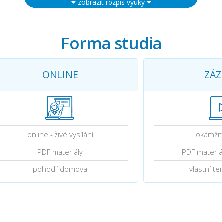
zobrazit rozpis výuky
Forma studia
ONLINE
ZÁ
online - živé vysílání
okamžit
PDF materiály
PDF materiá
pohodlí domova
vlastní t