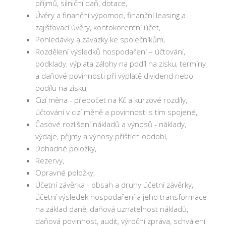
příjmů, silniční daň, dotace,
Úvěry a finanční výpomoci, finanční leasing a
zajišťovací úvěry, kontokorentní účet,
Pohledávky a závazky ke společníkům,
Rozdělení výsledků hospodaření – účtování,
podklady, výplata zálohy na podíl na zisku, termíny
a daňové povinnosti při výplatě dividend nebo
podílu na zisku,
Cizí měna - přepočet na Kč a kurzové rozdíly,
účtování v cizí měně a povinnosti s tím spojené,
Časové rozlišení nákladů a výnosů - náklady,
výdaje, příjmy a výnosy příštích období,
Dohadné položky,
Rezervy,
Opravné položky,
Účetní závěrka - obsah a druhy účetní závěrky,
účetní výsledek hospodaření a jeho transformace
na základ daně, daňová uznatelnost nákladů,
daňová povinnost, audit, výroční zpráva, schválení