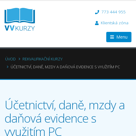
773 444 955
Klientská zóna
Menu
ÚVOD
REKVALIFIKAČNÍ KURZY
ÚČETNICTVÍ, DANĚ, MZDY A DAŇOVÁ EVIDENCE S VYUŽITÍM PC
Účetnictví, daně, mzdy a
daňová evidence s
využitím PC