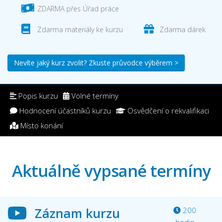
ZDARMA přes Úřad práce
Zdarma materiály ke kurzu
Zdarma dárek
Nevíte jaký kurz zvolit? Zkuste průvodce výběrem >
Popis kurzu
Volné termíny
Hodnocení účastníků kurzu
Osvědčení o rekvalifikaci
Místo konání
Aktuálně vypsané termíny
Záznam kurzu
200