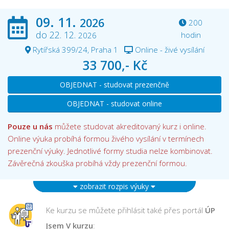
09. 11.
2026
200
do 22. 12.
hodin
2026
Rytířská 399/24, Praha 1
Online - živé vysílání
33 700,- Kč
OBJEDNAT - studovat prezenčně
OBJEDNAT - studovat online
Pouze u nás
můžete studovat akreditovaný kurz i online.
Online výuka probíhá formou živého vysílání v termínech
prezenční výuky. Jednotlivé formy studia nelze kombinovat.
Závěrečná zkouška probíhá vždy prezenční formou.
zobrazit rozpis výuky
Ke kurzu se můžete přihlásit také přes portál
ÚP
Jsem V kurzu
: