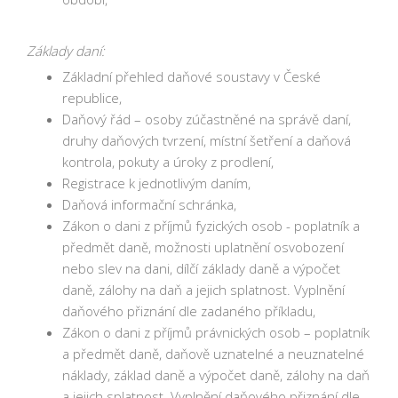
Základy daní:
Základní přehled daňové soustavy v České
republice,
Daňový řád – osoby zúčastněné na správě daní,
druhy daňových tvrzení, místní šetření a daňová
kontrola, pokuty a úroky z prodlení,
Registrace k jednotlivým daním,
Daňová informační schránka,
Zákon o dani z příjmů fyzických osob - poplatník a
předmět daně, možnosti uplatnění osvobození
nebo slev na dani, dílčí základy daně a výpočet
daně, zálohy na daň a jejich splatnost. Vyplnění
daňového přiznání dle zadaného příkladu,
Zákon o dani z příjmů právnických osob – poplatník
a předmět daně, daňově uznatelné a neuznatelné
náklady, základ daně a výpočet daně, zálohy na daň
a jejich splatnost. Vyplnění daňového přiznání dle