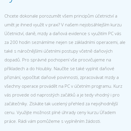
Chcete dokonale porozumět všem principům účetnictví a
umět je ihned využít v praxi? V našem nejobsáhlejším kurzu
Účetnictví, daně, mzdy a daňová evidence s využitím PC vás
za 200 hodin seznámíme nejen se základními operacemi, ale
také s náročnějšími účetními postupy včetně daňových
dopadů. Pro správné pochopení vše procvičujeme na
příkladech a do hloubky. Naučíte se také vyplnit daňové
přiznání, vypočítat daňové povinnosti, zpracovávat mzdy a
všechny operace provádět na PC v účetním programu. Kurz
vás provede od naprostých začátků a je tedy vhodný i pro
začátečníky. Získáte tak ucelený přehled za nejvýhodnější
cenu. Využijte možnost plné úhrady ceny kurzu Úřadem
práce. Rádi vám pomůžeme s vyplněním žádosti.