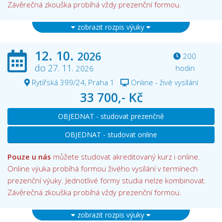
Závěrečná zkouška probíhá vždy prezenční formou.
zobrazit rozpis výuky
12. 10.
2026
200
do 27. 11.
hodin
2026
Rytířská 399/24, Praha 1
Online - živé vysílání
33 700,- Kč
OBJEDNAT - studovat prezenčně
OBJEDNAT - studovat online
Pouze u nás
můžete studovat akreditovaný kurz i online.
Online výuka probíhá formou živého vysílání v termínech
prezenční výuky. Jednotlivé formy studia nelze kombinovat.
Závěrečná zkouška probíhá vždy prezenční formou.
zobrazit rozpis výuky