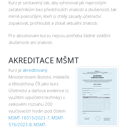
Kurz je sestavený tak, aby vyhovoval jak naprostým
začátečníkům bez předchozích znalostí a zkušeností, tak
mírně pokročilým, kteří si chtějí zásady účetnictví
zopakovat, prohloubit a získat aktuální znalosti.
Pro absolvování kurzu nejsou potřeba žádné zvláštní
zkušenosti ani znalosti.
AKREDITACE MŠMT
Kurz je
akreditovaný
Ministerstvem školství, mládeže
a tělovýchovy ČR jako kurz
Účetnictví a daňová evidence (s
využitím výpočetní techniky) v
celkovém rozsahu 200
vyučovacích hodin pod číslem
MSMT-16515/2023-7
,
MSMT-
576/2023-8
,
MSMT-