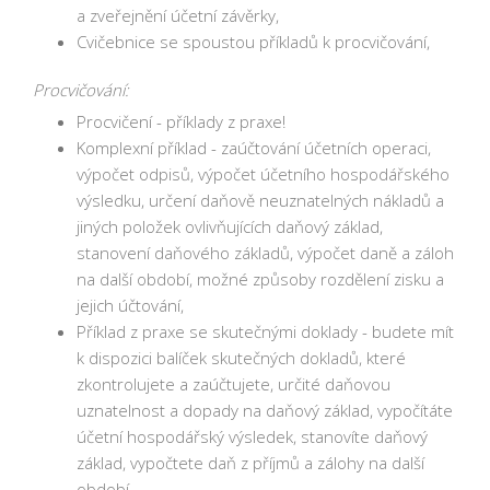
a zveřejnění účetní závěrky,
Cvičebnice se spoustou příkladů k procvičování,
Procvičování:
Procvičení - příklady z praxe!
Komplexní příklad - zaúčtování účetních operaci,
výpočet odpisů, výpočet účetního hospodářského
výsledku, určení daňově neuznatelných nákladů a
jiných položek ovlivňujících daňový základ,
stanovení daňového základů, výpočet daně a záloh
na další období, možné způsoby rozdělení zisku a
jejich účtování,
Příklad z praxe se skutečnými doklady - budete mít
k dispozici balíček skutečných dokladů, které
zkontrolujete a zaúčtujete, určité daňovou
uznatelnost a dopady na daňový základ, vypočítáte
účetní hospodářský výsledek, stanovíte daňový
základ, vypočtete daň z příjmů a zálohy na další
období,