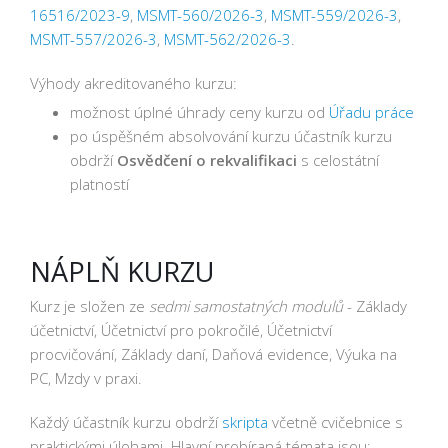
16516/2023-9
,
MSMT-560/2026-3
,
MSMT-559/2026-3
,
MSMT-557/2026-3
,
MSMT-562/2026-3
.
Výhody akreditovaného kurzu:
možnost úplné úhrady ceny kurzu od
Úřadu práce
po úspěšném absolvování kurzu účastník kurzu
obdrží
Osvědčení o rekvalifikaci
s celostátní
platností
NÁPLŇ KURZU
Kurz je složen ze
sedmi samostatných modulů
- Základy
účetnictví, Účetnictví pro pokročilé, Účetnictví
procvičování, Základy daní, Daňová evidence, Výuka na
PC, Mzdy v praxi.
Každý účastník kurzu obdrží
skripta
včetně cvičebnice s
praktickými úlohami. Hlavní probíraná témata jsou: